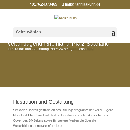
0176.24373465
hallo@annikakuhn.de
Seite wählen
ver.di Jugend Rheinland-Pfalz-Saarland
Illustration und Gestaltung einer 24-seitigen Broschüre
Illustration und Gestaltung
Seit vielen Jahren gestalte ich das Bildungsprogramm der ver.di Jugend
Rheinland-Pfalz-Saarland. Jedes Jahr illustriere ich exklusiv für das
Cover des 24-Seiters sowie für weitere Medien die über die
Weiterbildungsseminare informieren.