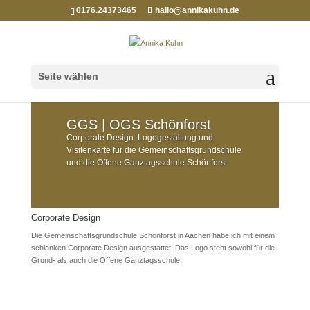
0176.24373465
hallo@annikakuhn.de
Seite wählen
GGS | OGS Schönforst
Corporate Design: Logogestaltung und
Visitenkarte für die Gemeinschaftsgrundschule
und die Offene Ganztagsschule Schönforst
Corporate Design
Die Gemeinschaftsgrundschule Schönforst in Aachen habe ich mit einem
schlanken Corporate Design ausgestattet. Das Logo steht sowohl für die
Grund- als auch die Offene Ganztagsschule.